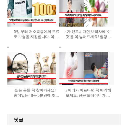
4월 5일 부터 저소득층에게 무료
당뇨가 있으시다면 보리차에 '이
로 보험을 지원합니다. 꼭 가
것'을 꼭 넣어드세요! 혈당수
입하세요!
치 확 떨어뜨리는 음식의 정
체는?
숨어있는 돈들 꼭 찾아가세요!
평소 허리가 아프다면 꼭 따라해
숨어있는 내돈 5분만에 찾는
보세요. 전문 트레이너가 알
방법 총정리
려주는 허리 통증 없애는 초
간단 운동
댓글